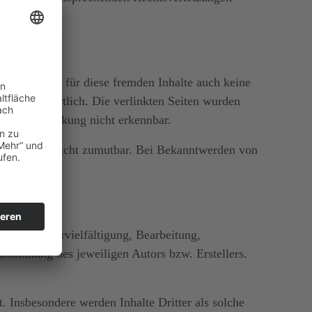
b können wir für diese fremden Inhalte auch keine
ten verantwortlich. Die verlinkten Seiten wurden
t der Verlinkung nicht erkennbar.
tsverletzung nicht zumutbar. Bei Bekanntwerden von
echt. Die Vervielfältigung, Bearbeitung,
ustimmung des jeweiligen Autors bzw. Erstellers.
t. Insbesondere werden Inhalte Dritter als solche