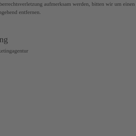
heberrechtsverletzung aufmerksam werden, bitten wir um ein
mgehend entfernen.
ung
etingagentur