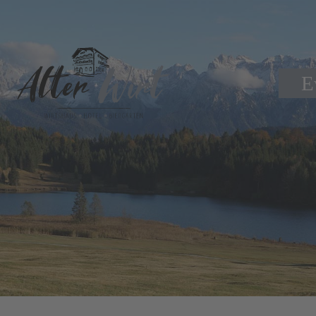
Rä
E
Anr