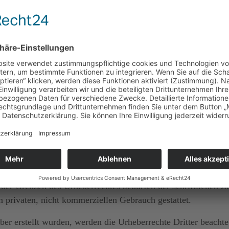
Dritter, auf deren Inhalte wir keinen Einfluss haben. Deshal
eiten ist stets der jeweilige Anbieter oder Betreiber der Sei
erstöße überprüft. Rechtswidrige Inhalte waren zum Zeitpunk
en Seiten ist jedoch ohne konkrete Anhaltspunkte einer Rech
gehend entfernen.
d Werke auf diesen Seiten unterliegen dem deutschen Urheberr
der Grenzen des Urheberrechtes bedürfen der schriftlichen Z
 privaten, nicht kommerziellen Gebrauch gestattet.
iber erstellt wurden, werden die Urheberrechte Dritter beachte