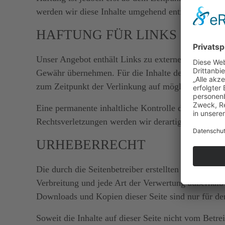
werden wir diese Inhalte umgehend entfernen.
HAFTUNG FÜR LINKS
Unser Angebot enthält Links zu externen Webseiten 
Gewähr übernehmen. Für die Inhalte der verlinkten S
zum Zeitpunkt der Verlinkung auf mögliche Rechtsv
Eine permanente inhaltliche Kontrolle der verlinkt
Rechtsverletzungen werden wir derartige Links um
URHEBERRECHT
Die durch die Seitenbetreiber erstellten Inhalte un
Verbreitung und jede Art der Verwertung außerhalb 
Downloads und Kopien dieser Seite sind nur für den
Soweit die Inhalte auf dieser Seite nicht vom Betre