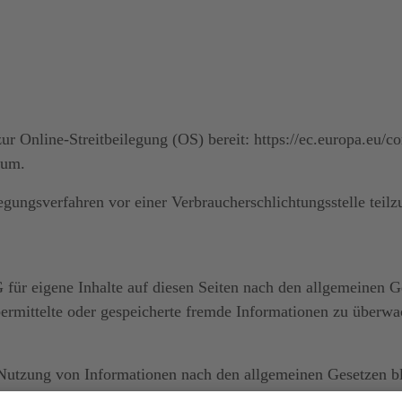
ur Online-Streitbeilegung (OS) bereit:
https://ec.europa.eu/
co
sum.
eilegungsverfahren vor einer Verbraucherschlichtungsstelle tei
für eigene Inhalte auf diesen Seiten nach den allgemeinen 
 übermittelte oder gespeicherte fremde Informationen zu über
Nutzung von Informationen nach den allgemeinen Gesetzen bl
tnis einer konkreten Rechtsverletzung möglich. Bei Bekannt