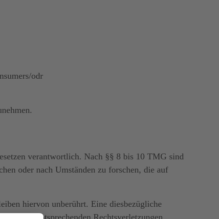
nsumers/odr
lzunehmen.
Gesetzen verantwortlich. Nach §§ 8 bis 10 TMG sind
wachen oder nach Umständen zu forschen, die auf
eiben hiervon unberührt. Eine diesbezügliche
werden von entsprechenden Rechtsverletzungen